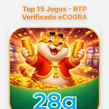
Top 15 Jogos - RTP
Verificado eCOGRA