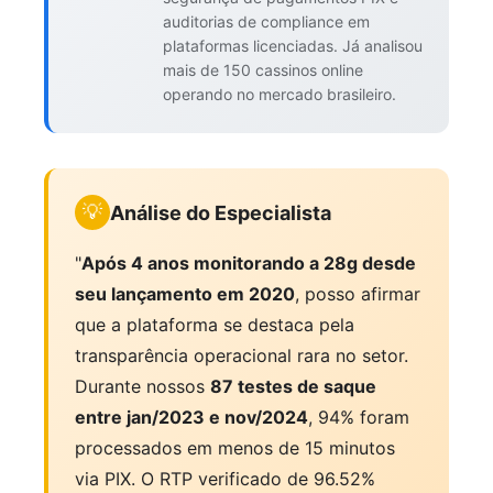
auditorias de compliance em
plataformas licenciadas. Já analisou
mais de 150 cassinos online
operando no mercado brasileiro.
💡
Análise do Especialista
"
Após 4 anos monitorando a 28g desde
seu lançamento em 2020
, posso afirmar
que a plataforma se destaca pela
transparência operacional rara no setor.
Durante nossos
87 testes de saque
entre jan/2023 e nov/2024
, 94% foram
processados em menos de 15 minutos
via PIX. O RTP verificado de 96.52%