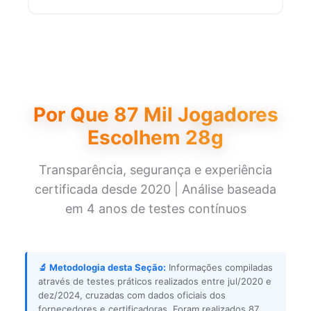
Por Que 87 Mil Jogadores
Escolhem 28g
Transparência, segurança e experiência
certificada desde 2020 | Análise baseada
em 4 anos de testes contínuos
🔬 Metodologia desta Seção:
Informações compiladas
através de testes práticos realizados entre jul/2020 e
dez/2024, cruzadas com dados oficiais dos
fornecedores e certificadoras. Foram realizados 87