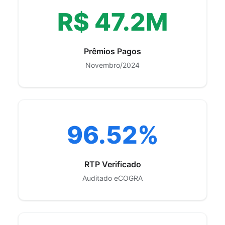
R$ 47.2M
Prêmios Pagos
Novembro/2024
96.52%
RTP Verificado
Auditado eCOGRA