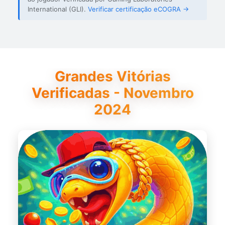
International (GLI).
Verificar certificação eCOGRA →
Grandes Vitórias
Verificadas - Novembro
2024