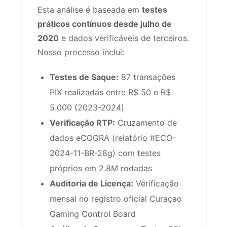
Esta análise é baseada em
testes
práticos contínuos desde julho de
2020
e dados verificáveis de terceiros.
Nosso processo inclui:
Testes de Saque:
87 transações
PIX realizadas entre R$ 50 e R$
5.000 (2023-2024)
Verificação RTP:
Cruzamento de
dados eCOGRA (relatório #ECO-
2024-11-BR-28g) com testes
próprios em 2.8M rodadas
Auditoria de Licença:
Verificação
mensal no registro oficial Curaçao
Gaming Control Board