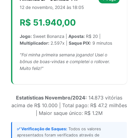
12 de novembro, 2024 às 18:05
R$ 51.940,00
Jogo:
Sweet Bonanza |
Aposta:
R$ 20 |
Multiplicador:
2.597x |
Saque PIX:
9 minutos
"Foi minha primeira semana jogando! Usei o
bônus de boas-vindas e completei o rollover.
Muito feliz!"
Estatísticas Novembro/2024:
14.873 vitórias
acima de R$ 10.000 | Total pago: R$ 47.2 milhões
| Maior saque único: R$ 1.2M
✅ Verificação de Saques:
Todos os valores
apresentados foram verificados através de