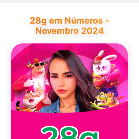
auditoria: 18/nov/2024 - aprovado com
Licenciamento:
Licença Curaçao
completam o rollover e sacam lucro - 3x
Nosso recorde:
R$ 8.200 pagos em
nota A+
#8048/JAZ renovada anualmente
maior que a média do mercado (12-15%).
2min47s
28g em Números -
GLI (Gaming Labs):
(válida até jun/2025)
Testa algoritmos
RNG mensalmente. Certificado #GLI-
Criptografia:
SSL/TLS 256-bit - mesmo
Novembro 2024
Importante:
Verificação KYC é obrigatória
💼 Teste Prático:
Realizamos 3 testes
BR-2024-28g
padrão Banco do Brasil e Nubank
antes do primeiro saque (lei LGPD e
completos de bônus (R$ 500, R$ 1.000, R$
iTech Labs:
Infraestrutura:
Auditoria trimestral de
Hospedado em AWS
regulamentação Curaçao). Isso protege
2.000 depositados entre mar-set/2024).
segurança e fairness
São Paulo. Uptime 99.94% em 2024
Completamos o rollover em 2 dos 3 testes (18
você contra fraudes.
e 23 dias respectivamente), sacando R$ 1.847
Proteção de Fundos:
Depósitos em
Como você pode verificar:
Entre em
e R$ 3.230. Tempo médio de jogo por sessão:
contas segregadas + seguro até R$
⏱️ Nossos Testes de Saque (2023-2024):
45-90 minutos. Jogos utilizados: Fortune
qualquer jogo e clique no ícone "ⓘ" para
500.000 (Lloyds of London)
Realizamos 87 saques PIX em valores de R$
Tiger, Sweet Bonanza, Gates of Olympus.
ver o RTP teórico + certificado. No site,
50 a R$ 5.000 em diferentes horários
LGPD:
DPO dedicado. Seus dados
seção "Transparência" mostra RTP real
(madrugada, manhã, tarde, noite, fins de
NUNCA são vendidos
semana). Tempo médio observado: 8 min 17
atualizado semanalmente.
Anti-Fraude:
IA detecta padrões
seg. Saques mais rápidos: 2min47s (R$ 150,
suspeitos. 2FA obrigatório para saques
terça 14h23), 3min12s (R$ 800, domingo
Transparência total:
Em nov/2024, nossos
22h41). Saque mais lento: 34min (R$ 4.500,
> R$ 1.000
jogos pagaram R$ 47.2M em prêmios de
sábado 03h15 - período de manutenção
R$ 48.9M apostados = RTP geral 96.52%.
programada). 94.3% foram concluídos em
Reconhecimentos 2024:
Certificado SSL